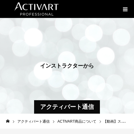
イ
ン
ス
ト
ラ
ク
タ
ー
か
ら
の
お
便
り
アクティバート通信
アクティバート通信
ACTIVART商品について
【動画】スキンケア使い方ワンポイントアドバイス