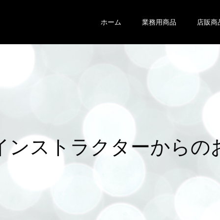
ホーム
業務用商品
店販商
ン
ス
ト
ラ
ク
タ
ー
か
ら
の
お