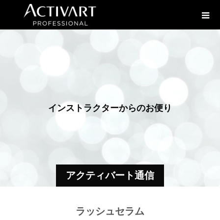
イ
ン
ス
ト
ラ
ク
タ
ー
か
ら
の
お
便
り
アクティバート通信
ラッシュセラム