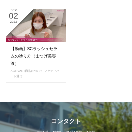
SEP
02
2022
【動画】SCラッシュセラ
ムの塗り方（まつげ美容
液）
ACTIVART商品について
,
アクティバ
ート通信
コンタクト